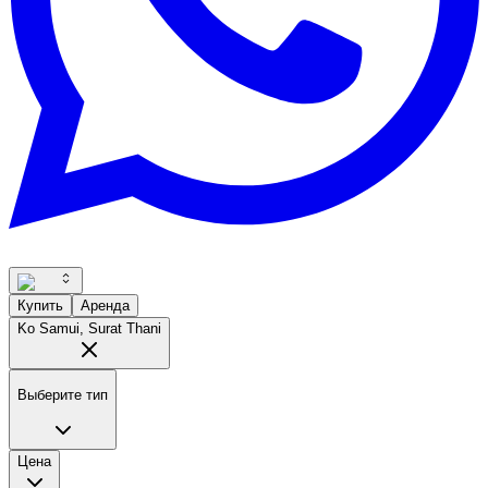
Купить
Аренда
Ko Samui, Surat Thani
Выберите тип
Цена