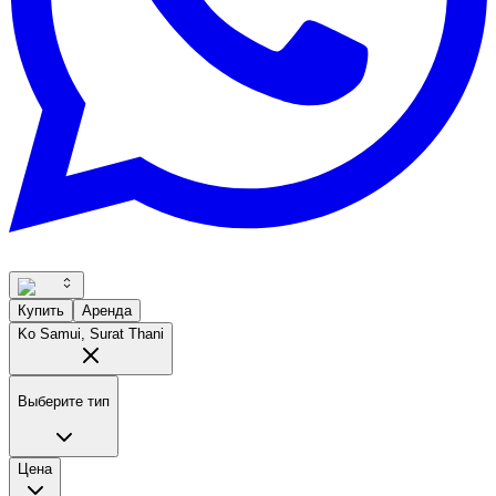
Купить
Аренда
Ko Samui, Surat Thani
Выберите тип
Цена