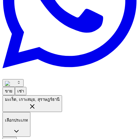
ขาย
เช่า
มะเร็ต, เกาะสมุย, สุราษฎร์ธานี
เลือกประเภท