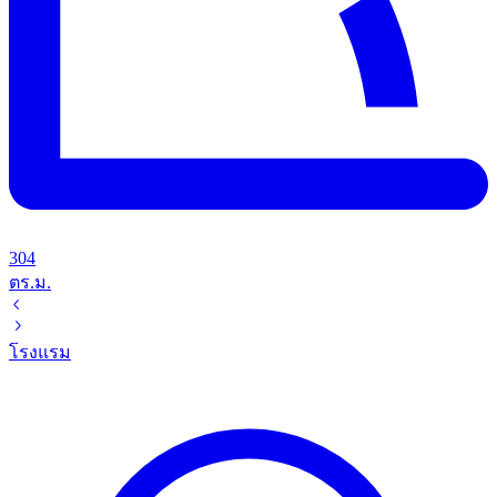
304
ตร.ม.
โรงแรม