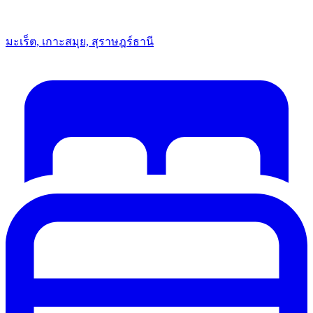
มะเร็ต, เกาะสมุย, สุราษฎร์ธานี