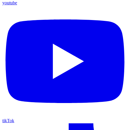
youtube
tikTok