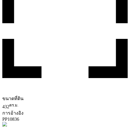
ขนาดที่ดิน
ตร.ม.
432
การอ้างอิง
PP
10836