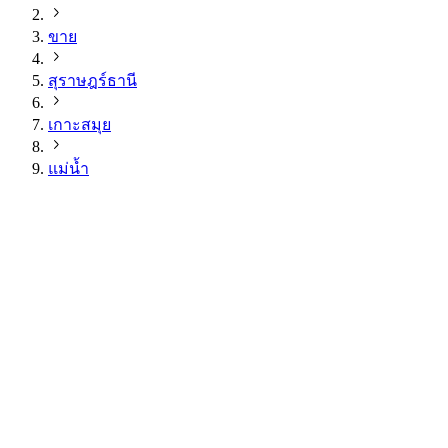
ขาย
สุราษฎร์ธานี
เกาะสมุย
แม่น้ำ