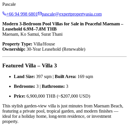
Pascale
+66 94 998 6801
pascale@expertpropertyasia.com
Modern 3-Bedroom Pool Villas for Sale in Peaceful Maenam –
Leasehold 6.9M–7.8M THB
Maenam, Ko Samui, Surat Thani
Property Type:
Villa/House
Ownership:
30-Year Leasehold (Renewable)
Featured Villa – Villa 3
Land Size:
397 sqm |
Built Area:
169 sqm
Bedrooms:
3 |
Bathrooms:
3
Price:
6,900,000 THB (~$207,000 USD)
This stylish garden-view villa is just minutes from Maenam Beach,
featuring a private pool, tropical garden, and modern finishes —
ideal for a holiday home, long-term residence, or investment
property.