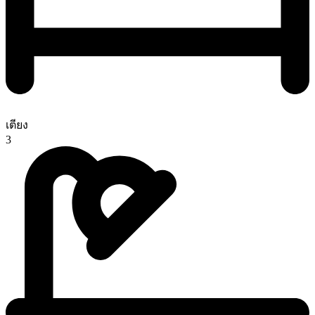
เตียง
3