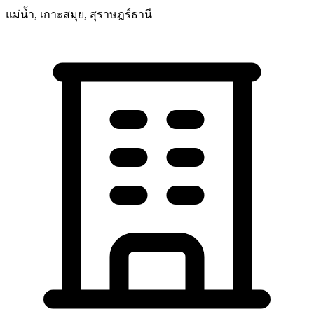
แม่น้ำ, เกาะสมุย, สุราษฎร์ธานี