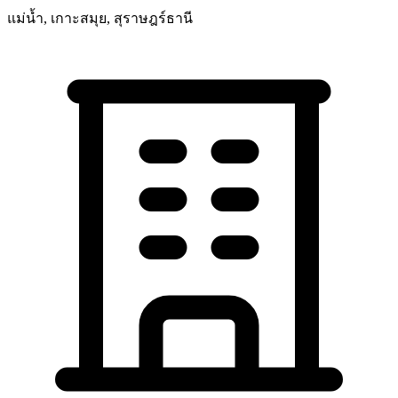
แม่น้ำ, เกาะสมุย, สุราษฎร์ธานี