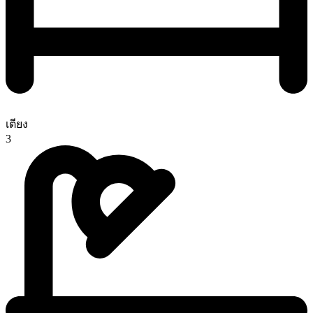
เตียง
3