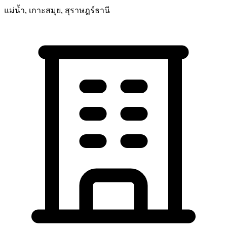
แม่น้ำ, เกาะสมุย, สุราษฎร์ธานี