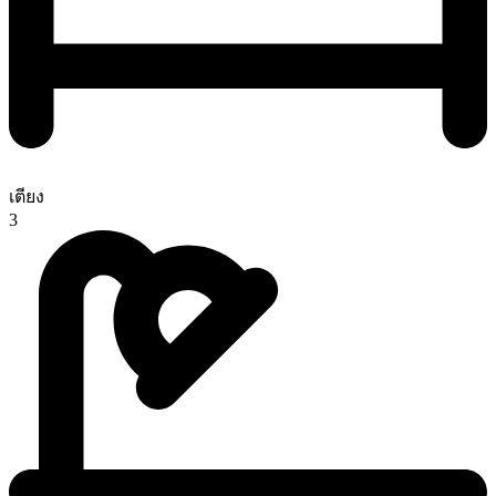
เตียง
3