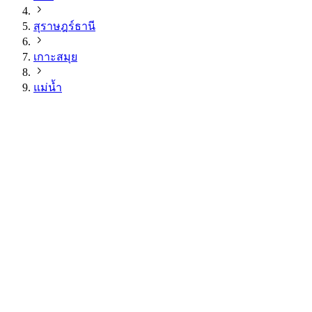
สุราษฎร์ธานี
เกาะสมุย
แม่น้ำ